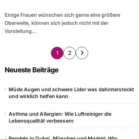
Einige Frauen wünschen sich gerne eine größere
Oberweite, können sich jedoch nicht mit der
Vorstellung...
Seitennummerierung
1
2
der
Neueste Beiträge
Beiträge
Müde Augen und schwere Lider was dahintersteckt
und wirklich helfen kann
Asthma und Allergien: Wie Luftreiniger die
Lebensqualität verbessern
Pendeln in Dubai, München und Madrid: Wie