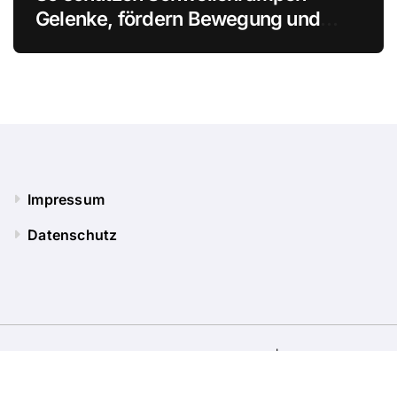
Gelenke, fördern Bewegung und
verhindern Stürze
Impressum
Datenschutz
Copyright © Alle Rechte vorbehalten
|
BlogData
von
Themeansar
.