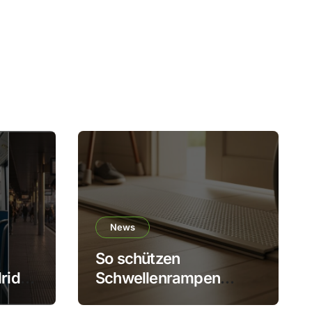
News
So schützen
rid:
Schwellenrampen
Gelenke, fördern