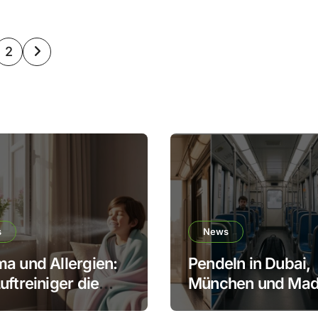
itennummerierung
2
träge
s
News
a und Allergien:
Pendeln in Dubai,
uftreiniger die
München und Mad
squalität
Wie Haltung und