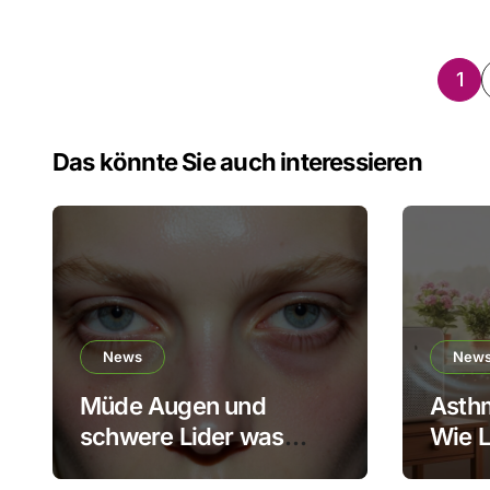
Se
1
der
Das könnte Sie auch interessieren
Bei
News
New
Müde Augen und
Asthm
schwere Lider was
Wie L
dahintersteckt und
Leben