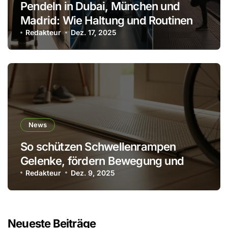
Pendeln in Dubai, München und
Madrid: Wie Haltung und Routinen
den Körper schonen
Redakteur
Dez. 17, 2025
News
So schützen Schwellenrampen
Gelenke, fördern Bewegung und
verhindern Stürze
Redakteur
Dez. 9, 2025
Neueste Beiträge